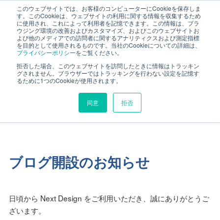
このウェブサイトでは、お客様のコンピューターにCookieを保存しま
す。このCookieは、ウェブサイトの利用に関する情報を収集するため
に使用され、これによって利用者を記憶できます。この情報は、ブラ
ウジング環境の改善およびカスタマイズ、およびこのウェブサイトお
よび他のメディアでの訪問者に関するアナリティクスおよび測定指標
を目的として使用されるものです。当社のCookieについての詳細は、
NEWS
プライバシーポリシー
をご覧ください。
ニュース
拒否した場合、このウェブサイトを訪問したときに情報はトラッキン
グされません。ブラウザーではトラッキングを行わない設定を記憶す
るために1つのCookieが使用されます。
同意
拒否
HOME
ニュース
2024-03-27
ブログ開設のお知らせ
日頃から Next Design をご利用いただき、誠にありがとうご
ざいます。