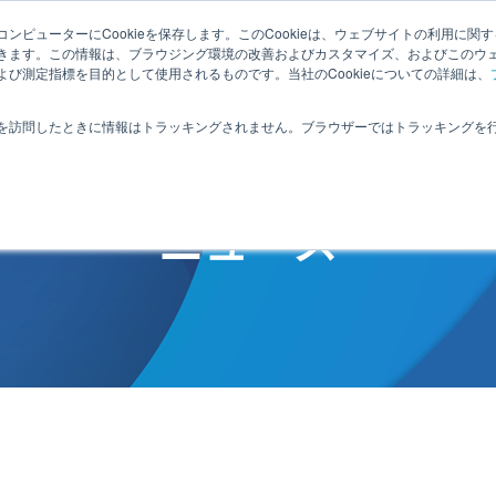
サ
ンピューターにCookieを保存します。このCookieは、ウェブサイトの利用に関
きます。この情報は、ブラウジング環境の改善およびカスタマイズ、およびこのウ
セプト
特長
実績紹介
アップデート情報
拡張コンテンツ
エ
び測定指標を目的として使用されるものです。当社のCookieについての詳細は、
を訪問したときに情報はトラッキングされません。ブラウザーではトラッキングを
NEWS
ニュース