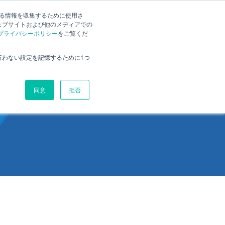
ポート
よくあるご質問
お問い合わせ
評価版ダウンロード
する情報を収集するために使用さ
ェブサイトおよび他のメディアでの
ディション
動作環境
サービス
価格
パートナー
ブログ
プライバシーポリシー
をご覧くだ
行わない設定を記憶するために1つ
同意
拒否